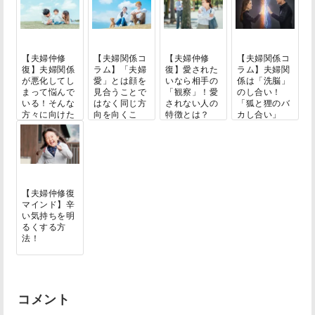
【夫婦仲修
【夫婦関係コ
【夫婦仲修
【夫婦関係コ
復】夫婦関係
ラム】「夫婦
復】愛された
ラム】夫婦関
が悪化してし
愛」とは顔を
いなら相手の
係は「洗脳」
まって悩んで
見合うことで
「観察」！愛
のし合い！
いる！そんな
はなく同じ方
されない人の
「狐と狸のバ
方々に向けた
向を向くこ
特徴とは？
カし合い」
３...
と...
【夫婦仲修復
マインド】辛
い気持ちを明
るくする方
法！
コメント