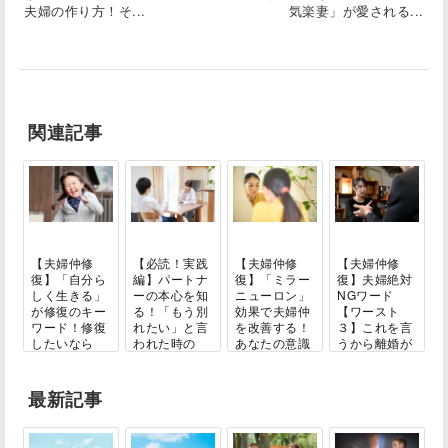
夫婦の作り方！そ...
気楽妻」が愛される...
関連記事
【夫婦仲修
【必読！実践
【夫婦仲修
【夫婦仲修
復】「自分ら
編】パートナ
復】「ミラー
復】夫婦絶対
しく生きる」
ーの本心を知
ニューロン」
NGワード
が修復のキー
る！「もう別
効果で夫婦仲
【ワースト
ワード！修復
れたい」と言
を改善する！
３】これを言
したいなら
われた時の
あなたの意識
うから離婚が
「あ...
大...
改...
近づく...
最新記事