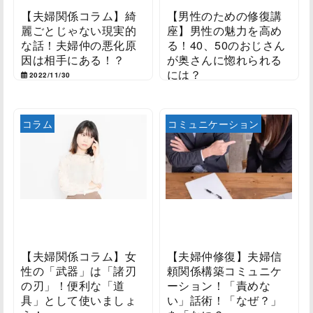
【夫婦関係コラム】綺
【男性のための修復講
麗ごとじゃない現実的
座】男性の魅力を高め
な話！夫婦仲の悪化原
る！40、50のおじさん
因は相手にある！？
が奥さんに惚れられる
には？
2022/11/30
2022/11/29
コラム
コミュニケーション
【夫婦関係コラム】女
【夫婦仲修復】夫婦信
性の「武器」は「諸刃
頼関係構築コミュニケ
の刃」！便利な「道
ーション！「責めな
具」として使いましょ
い」話術！「なぜ？」