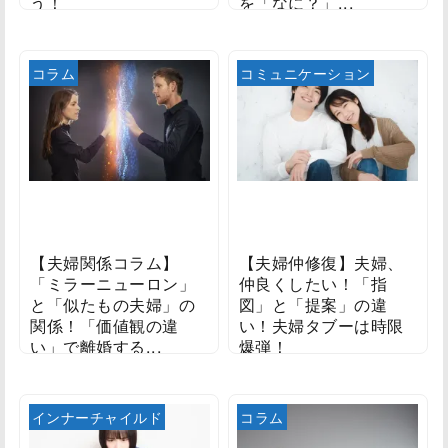
う！
を「なに？」...
2022/11/28
2022/11/27
コラム
コミュニケーション
【夫婦関係コラム】
【夫婦仲修復】夫婦、
「ミラーニューロン」
仲良くしたい！「指
と「似たもの夫婦」の
図」と「提案」の違
関係！「価値観の違
い！夫婦タブーは時限
い」で離婚する...
爆弾！
2022/11/26
2022/11/25
インナーチャイルド
コラム