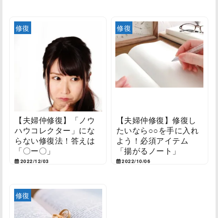
2023/01/23
修復
修復
【夫婦仲修復】「ノウ
【夫婦仲修復】修復し
ハウコレクター」にな
たいなら○○を手に入れ
らない修復法！答えは
よう！必須アイテム
「〇ー〇」
「揚がるノート」
2022/12/03
2022/10/06
修復