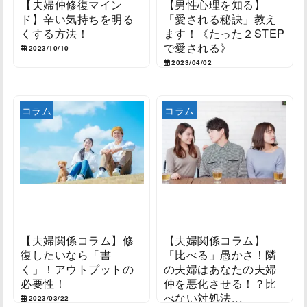
【夫婦仲修復マイン
【男性心理を知る】
ド】辛い気持ちを明る
「愛される秘訣」教え
くする方法！
ます！《たった２STEP
で愛される》
2023/10/10
2023/04/02
コラム
コラム
【夫婦関係コラム】修
【夫婦関係コラム】
復したいなら「書
「比べる」愚かさ！隣
く」！アウトプットの
の夫婦はあなたの夫婦
必要性！
仲を悪化させる！？比
べない対処法...
2023/03/22